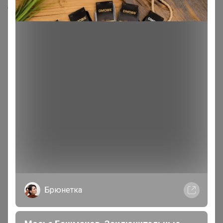
Скопировать ссылку
Медали
26
Номинировать на медаль
8
4
3
1
1
1
1
1
1
Брюнетка
1
1
1