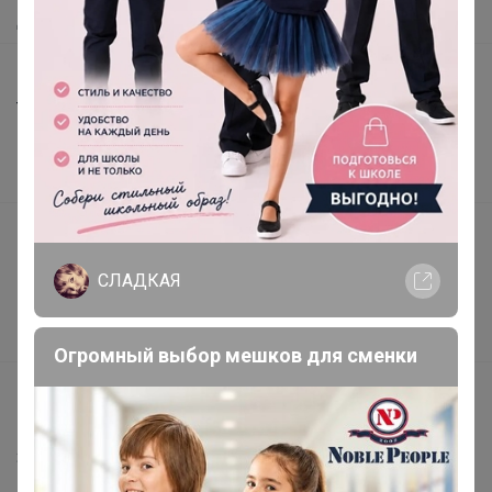
Доставка
Шоурумы
Торговые марки
Наша команда
В наличии
Подарочные сертификаты
Реклама на сайте
СЛАДКАЯ
Поставщикам
Вакансии
Огромный выбор мешков для сменки
support@24-ok.ru
Написать в поддержку
Защита покупателя