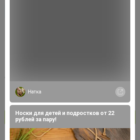
veta
Кандидат в магистры
760
803
33
71
26
На сайте 4 августа, 2026 20:06
День рождения 01 января
Красноярск
Натка
В клубе с 16 января 2012 г.
Носки для детей и подростков от 22
Личное сообщение
рублей за пару!