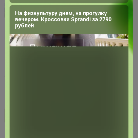
Lisandra
На физкультуру днем, на прогулку
Модератор
вечером. Кроссовки Sprandi за 2790
рублей
1.4K
11.4K
2.7K
358
70
На сайте 8 августа, 2026 16:25
День рождения 03 апреля
Красноярск
В клубе с 14 января 2012 г.
Личное сообщение