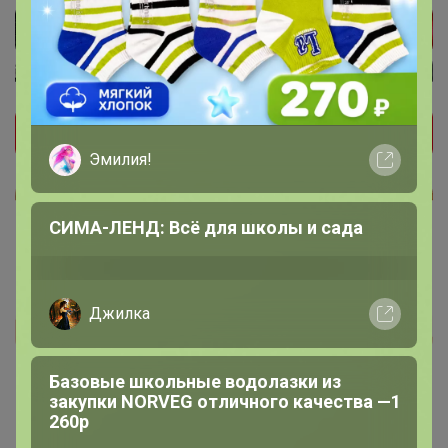
Эмилия!
СИМА-ЛЕНД: Всё для школы и сада
Джилка
Реклама
Базовые школьные водолазки из
закупки NORVEG отличного качества —1
Как здесь все устроено?
260р
Как сделать заказ?