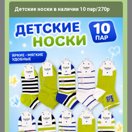
1
1
1
Детские носки в наличии 10 пар/270р
1
1
1
Друзья в клубе
7
Подпись