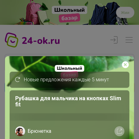
Жми
Новые предложения каждые 5 минут
Реклама
Рубашка для мальчика на кнопках Slim
fit
Главная
Члены клуба
Lisandra
Брюнетка