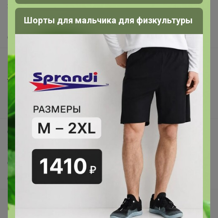
Защита покупателя
Шорты для мальчика для физкультуры
Помощь
О нас
Все предложения
Анонсы
Новости
Поддержка альпак
Самое выгодное
Хиты продаж
Самое желанное
Самое быстрое
Начать зарабатывать с 24-ok