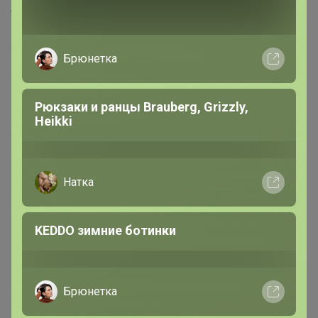
Скопировать ссылку
Брюнетка
Медали
70
Номинировать на медаль
Рюкзаки и ранцы Brauberg, Grizzly,
Heikki
19
17
4
Натка
4
3
2
KEDDO зимние ботинки
2
2
1
1
1
1
Брюнетка