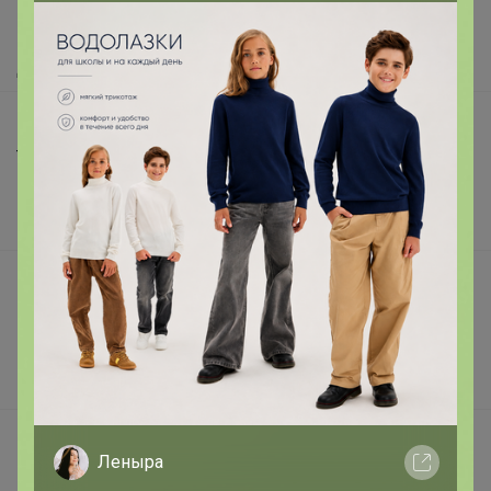
Как получить?
Доставка
Шоурумы
Торговые марки
Наша команда
В наличии
Подарочные сертификаты
Реклама на сайте
Поставщикам
Вакансии
support@24-ok.ru
Леныра
Написать в поддержку