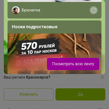
Picabox.ru - Лучшее место для ваших изображений
Розыгрыш - Генератор случайных чисел
Брюнетка
Пульс нашего маркетплейса
Укорачиватель ссылок
Носки подростковые
Посмотреть всю ленту
Ваш регион
Красноярск?
Продолжая использовать этот сайт и нажимая кнопку
«Принять», вы даёте согласие на обработку файлов
© ООО "Лявита", ОГРН 1122468054070, 2012 - 2026
cookie
Политика конфиденциальности
Изменить
Да
Cоглашение пользователя
Подробнее
Принять