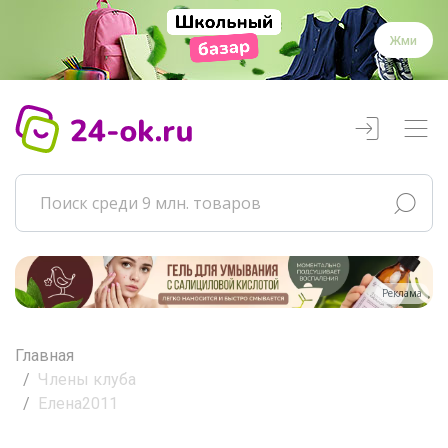
Жми
Реклама
Главная
Члены клуба
Елена2011