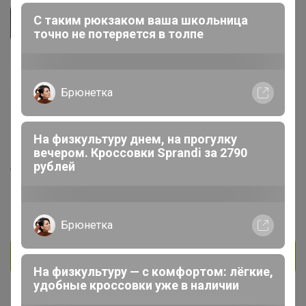
Ninukata
С таким рюкзаком ваша школьница
Магистр
точно не потеряется в толпе
Брюнетка
1.1K
236
15
309
4
На физкультуру днем, на прогулку
На сайте 5 августа, 2026 21:49
вечером. Кроссовки Sprandi за 2790
День рождения 06 июня
рублей
Красноярск
В клубе с 24 апреля 2014 г.
Брюнетка
Личное сообщение
На физкультуру — с комфортом: лёгкие,
удобные кроссовки уже в наличии