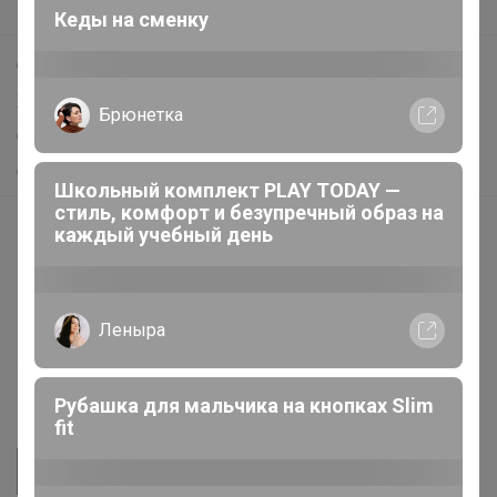
Поддержка альпак
Самое выгодное
Хиты продаж
Самое желанное
Самое быстрое
Леныра
Начать зарабатывать с 24-ok
Picabox.ru - Лучшее место для ваших изображений
Мосье Башмаков. Заключительные
Розыгрыш - Генератор случайных чисел
выкупы в связи с закрытием магазина
Разбираем остатки школьной формы и
Пульс нашего маркетплейса
обуви
Укорачиватель ссылок