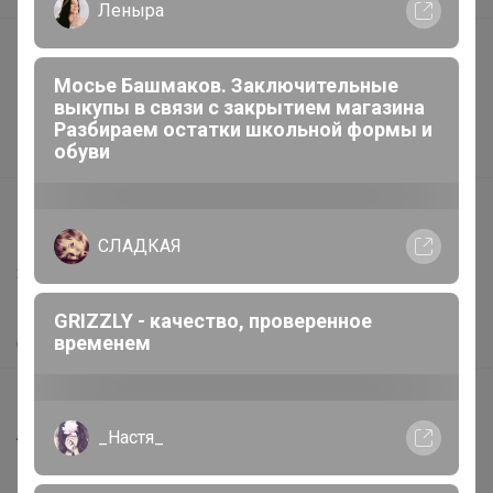
Любимый BROSTEM
Подарочные сертификаты
Реклама на сайте
ОлесяДм
Поставщикам
Вакансии
Школьная классика с современным
дизайном — уже в наличии
support@24-ok.ru
Написать в поддержку
Защита покупателя
Помощь
О нас
Все предложения
Анонсы
Новости