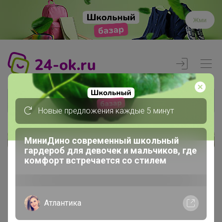
Жми
Новые предложения каждые 5 минут
МиниДино современный школьный
Реклама
гардероб для девочек и мальчиков, где
комфорт встречается со стилем
Главная
Члены клуба
Ninukata
Атлантика