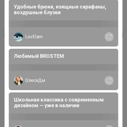
Реклама
Как здесь все устроено?
ЛЕНУSЯ
Как сделать заказ?
Как получить?
Удобные брюки, изящные сарафаны,
Доставка
воздушные блузки
Шоурумы
Торговые марки
LovEIam
Наша команда
В наличии