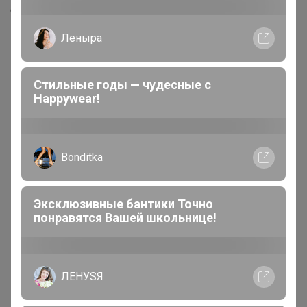
Скопировать ссылку
Леныра
Медали
4
Стильные годы — чудесные с
Номинировать на медаль
Happywear!
2
1
1
Bonditka
Друзья в клубе
8
Эксклюзивные бантики Точно
понравятся Вашей школьнице!