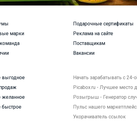
умы
Подарочные сертификаты
вые марки
Реклама на сайте
команда
Поставщикам
ичии
Вакансии
 выгодное
Начать зарабатывать с 24-o
продаж
Picabox.ru - Лучшее место
 желанное
Розыгрыш - Генератор слу
 быстрое
Пульс нашего маркетплейс
Укорачиватель ссылок