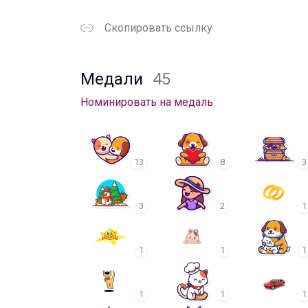
Скопировать ссылку
Медали
45
Номинировать на медаль
13
8
3
3
2
1
1
1
1
1
1
1