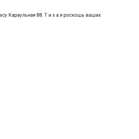
су Караульная 88. Т и х а я роскошь ваших