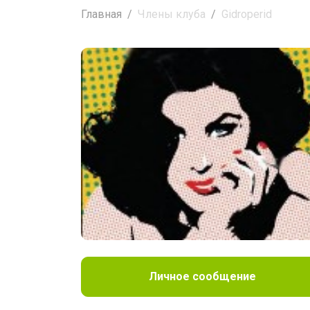
Главная
Члены клуба
Gidroperid
Личное сообщение