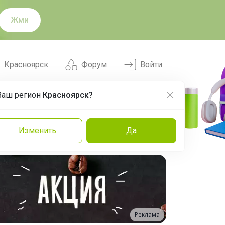
Жми
Красноярск
Форум
Войти
Ваш регион
Красноярск?
Нравится
Заказы
Изменить
Да
и
Команда
Торговые марки
Эксперты
Реклама