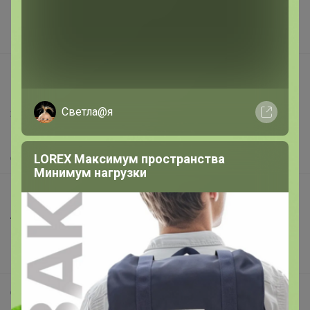
Поставщикам
Вакансии
support@24-ok.ru
Написать в поддержку
Светла@я
Защита покупателя
Помощь
LOREX Максимум пространства
О нас
Минимум нагрузки
Все предложения
Анонсы
Новости
Поддержка альпак
Самое выгодное