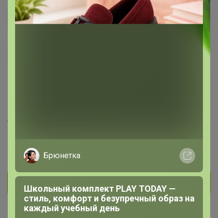
Simonu
Гений СП
563
48
5
61
5
На сайте 7 августа, 2026 11:57
День рождения 22 июля
Красноярск
В клубе с 18 декабря 2013 г.
Брюнетка
Личное сообщение
Школьный комплект PLAY TODAY —
стиль, комфорт и безупречный образ на
каждый учебный день