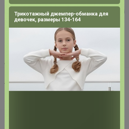
Трикотажный джемпер-обманка для
Реклама
девочек, размеры 134-164
Как здесь все устроено?
Как сделать заказ?
Как получить?
Доставка
Шоурумы
Торговые марки
Наша команда
В наличии
Подарочные сертификаты
Реклама на сайте