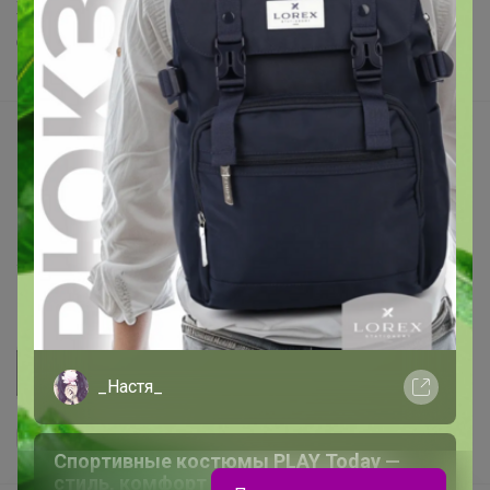
Хиты продаж
Самое желанное
Самое быстрое
Начать зарабатывать с 24-ok
Picabox.ru - Лучшее место для ваших изображений
Розыгрыш - Генератор случайных чисел
Пульс нашего маркетплейса
Укорачиватель ссылок
_Настя_
Спортивные костюмы PLAY Today —
стиль, комфорт и свобода движения