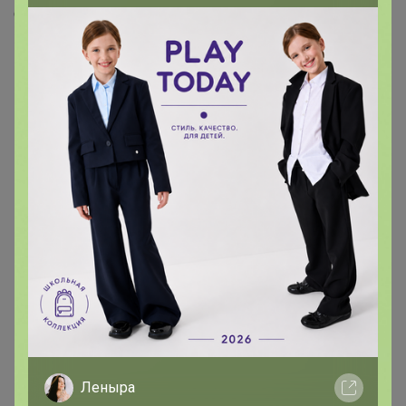
Скопировать ссылку
Медали
5
Номинировать на медаль
3
2
Друзья в клубе
1
Леныра