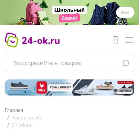
Жми
Реклама
Главная
Члены клуба
E11ektra