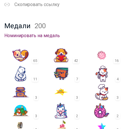
Скопировать ссылку
Медали
200
Номинировать на медаль
65
42
16
11
7
4
3
3
3
3
2
2