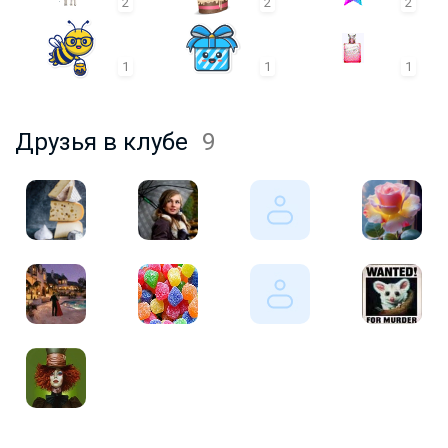
2
2
2
1
1
1
Друзья в клубе
9