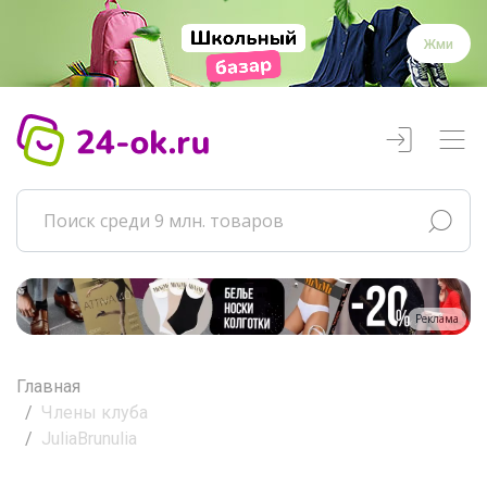
Жми
Реклама
Главная
Члены клуба
JuliaBrunulia