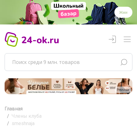
Жми
Реклама
Главная
Члены клуба
smeshnaja