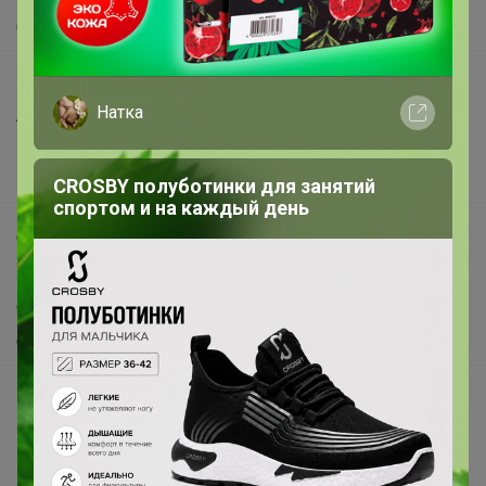
О нас
Все предложения
Натка
Анонсы
Новости
Поддержка альпак
CROSBY полуботинки для занятий
спортом и на каждый день
Самое выгодное
Хиты продаж
Самое желанное
Самое быстрое
Начать зарабатывать с 24-ok
Picabox.ru - Лучшее место для ваших изображений
Розыгрыш - Генератор случайных чисел