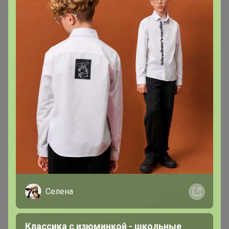
Скопировать ссылку
Медали
5
Номинировать на медаль
2
1
1
1
Друзья в клубе
1
Селена
Классика с изюминкой - школьные