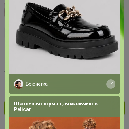
Лучиана
Виртуоз СП
283
33
3
312
5
На сайте 9 июля, 2026 12:08
День рождения 01 января
Красноярск
Брюнетка
В клубе с 17 сентября 2013 г.
Школьная форма для мальчиков
Личное сообщение
Pelican