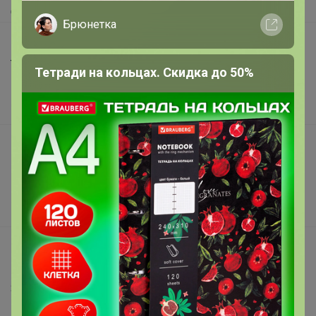
Доставка
Брюнетка
Шоурумы
Торговые марки
Тетради на кольцах. Скидка до 50%
Наша команда
В наличии
Подарочные сертификаты
Реклама на сайте
Поставщикам
Вакансии
support@24-ok.ru
Написать в поддержку
Защита покупателя
Помощь