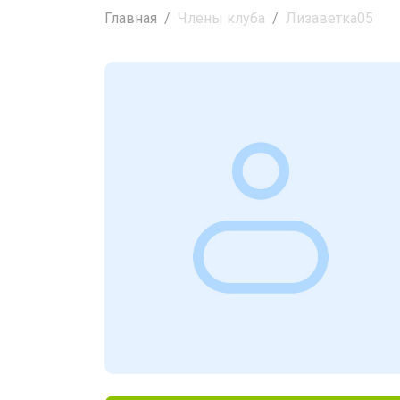
Главная
Члены клуба
Лизаветка05