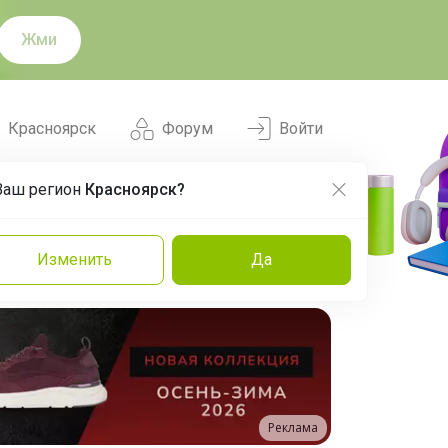
Жми
Красноярск
Форум
Войти
Ваш регион
Красноярск?
Нравится
Заказы
Изменить
Да
и
Команда
Торговые марки
Эксперты
Реклама