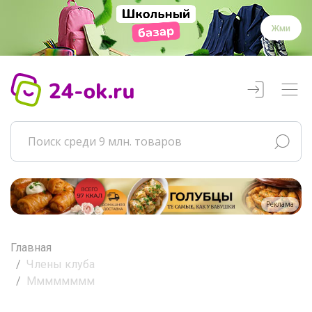
Жми
Реклама
Главная
Члены клуба
Мммммммм