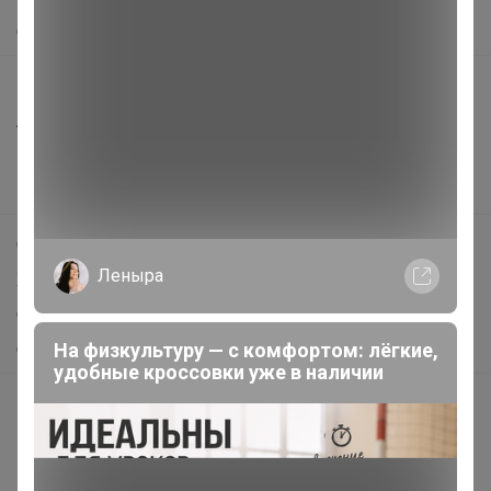
О нас
Все предложения
Анонсы
Новости
Поддержка альпак
Самое выгодное
Леныра
Хиты продаж
Самое желанное
На физкультуру — с комфортом: лёгкие,
Самое быстрое
удобные кроссовки уже в наличии
Начать зарабатывать с 24-ok
Picabox.ru - Лучшее место для ваших изображений
Розыгрыш - Генератор случайных чисел