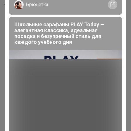
Скопировать ссылку
Брюнетка
Школьные сарафаны PLAY Today —
Медали
элегантная классика, идеальная
посадка и безупречный стиль для
Номинировать на медаль
каждого учебного дня
Будьте первым!
Реклама
Как здесь все устроено?
Как сделать заказ?
Как получить?