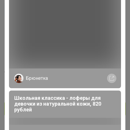
kris50
Мастер СП
198
5
4
17
На сайте 5 часов назад
День рождения 01 января
Кемерово
Брюнетка
В клубе с 28 июля 2023 г.
Школьная классика - лоферы для
девочки из натуральной кожи, 820
Личное сообщение
рублей