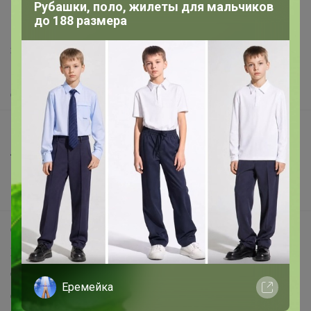
Рубашки, поло, жилеты для мальчиков
support@24-ok.ru
до 188 размера
Написать в поддержку
Защита покупателя
Помощь
О нас
Все предложения
Анонсы
Новости
Поддержка альпак
Самое выгодное
Хиты продаж
Самое желанное
Еремейка
Самое быстрое