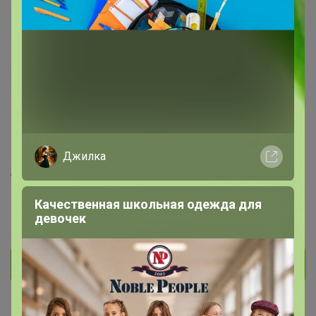
ТАРА
Кандидат в магистры
775
165
18
93
10
На сайте 3 часа назад
Джилка
День рождения 01 января
Красноярск
Качественная школьная одежда для
девочек
В клубе с 15 июня 2013 г.
Личное сообщение