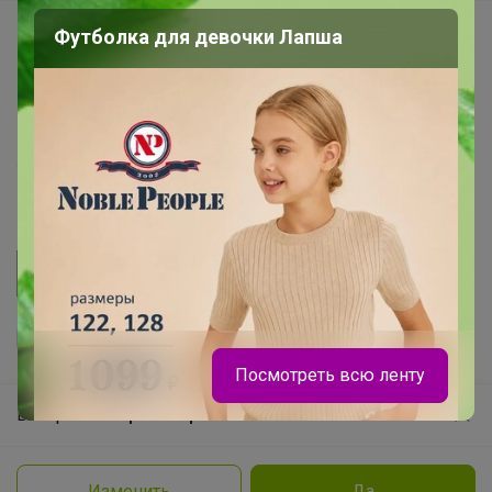
Начать зарабатывать с 24-ok
Футболка для девочки Лапша
Picabox.ru - Лучшее место для ваших изображений
Розыгрыш - Генератор случайных чисел
Пульс нашего маркетплейса
Укорачиватель ссылок
Посмотреть всю ленту
Ваш регион
Красноярск?
Продолжая использовать этот сайт и нажимая кнопку
«Принять», вы даёте согласие на обработку файлов
© ООО "Лявита", ОГРН 1122468054070, 2012 - 2026
cookie
Политика конфиденциальности
Изменить
Да