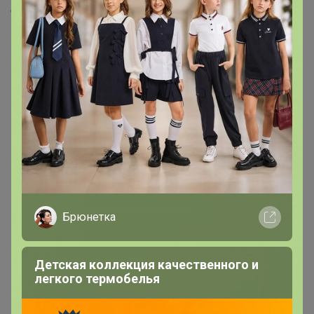
Скопировать ссылку
Медали
10
Номинировать на медаль
4
2
1
1
1
1
Брюнетка
Друзья в клубе
1
Детская коллекция качественного и
легкого термобелья