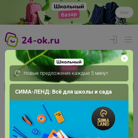
Жми
Новые предложения каждые 5 минут
Реклама
СИМА-ЛЕНД: Всё для школы и сада
Главная
Члены клуба
ТАРА