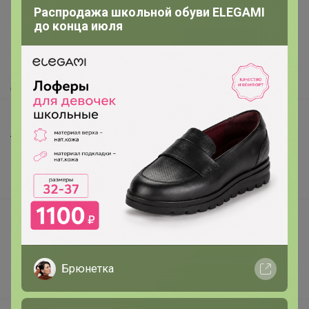
Распродажа школьной обуви ELEGAMI
Как здесь все устроено?
до конца июля
Как сделать заказ?
Как получить?
Доставка
Шоурумы
Торговые марки
Наша команда
В наличии
Подарочные сертификаты
Реклама на сайте
Поставщикам
Брюнетка
Вакансии