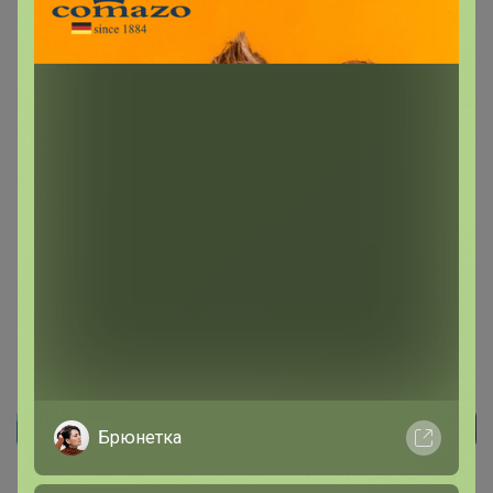
Подпись
[url=https://24-ok.ru/topic/441010]
Брюнетка
Реклама