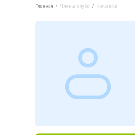
Главная
Члены клуба
Karuselka