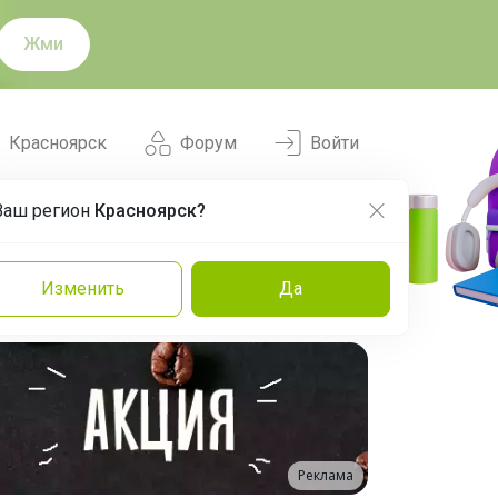
Жми
Красноярск
Форум
Войти
Ваш регион
Красноярск?
Нравится
Заказы
Изменить
Да
и
Команда
Торговые марки
Эксперты
Реклама