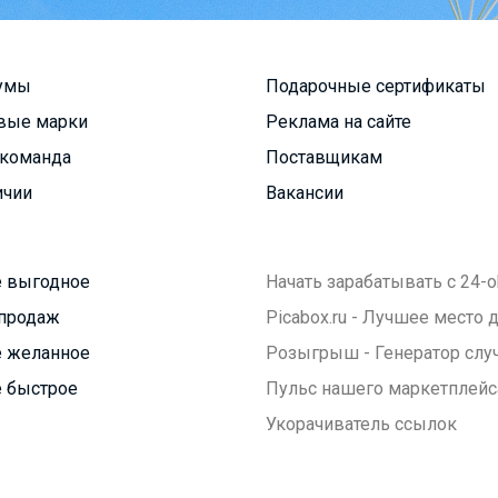
умы
Подарочные сертификаты
вые марки
Реклама на сайте
команда
Поставщикам
ичии
Вакансии
 выгодное
Начать зарабатывать с 24-o
продаж
Picabox.ru - Лучшее место
 желанное
Розыгрыш - Генератор слу
 быстрое
Пульс нашего маркетплейс
Укорачиватель ссылок