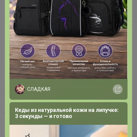
Наша команда
В наличии
Подарочные сертификаты
Реклама на сайте
Поставщикам
Вакансии
support@24-ok.ru
Написать в поддержку
СЛАДКАЯ
Защита покупателя
Помощь
Кеды из натуральной кожи на липучке:
О нас
3 секунды — и готово
Все предложения