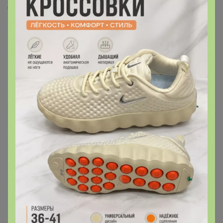
Скопировать ссылку
Медали
Номинировать на медаль
Будьте первым!
Подпись
Вайбер - жми и задавай вопросы! Мой номер
89831650367