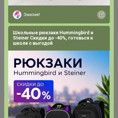
Эмилия!
Школьные рюкзаки Hummingbird и
Steiner Скидки до -40%, готовься к
школе с выгодой
Реклама
Как здесь все устроено?
Как сделать заказ?
Как получить?
Доставка
Шоурумы
Торговые марки