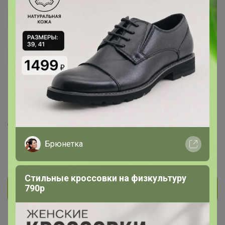
Светлана2697
Мастер СП
191
19
4
178
На сайте час назад
День рождения 26 сентября
Красноярск
Брюнетка
В клубе с 17 февраля 2022 г.
Стильные кроссовки на физкультуру
790р
Личное сообщение