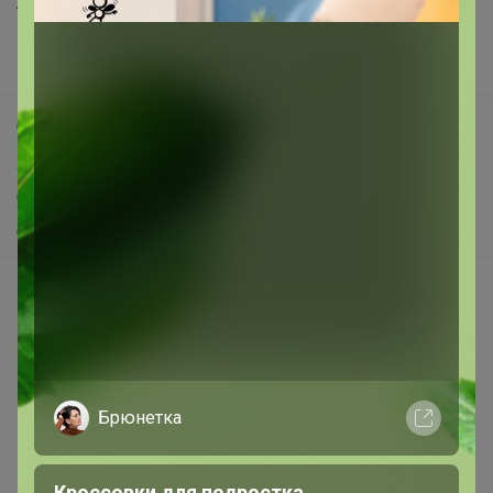
Анонсы
Новости
Поддержка альпак
Самое выгодное
Хиты продаж
Самое желанное
Самое быстрое
Начать зарабатывать с 24-ok
Picabox.ru - Лучшее место для ваших изображений
Розыгрыш - Генератор случайных чисел
Пульс нашего маркетплейса
Брюнетка
Укорачиватель ссылок
Кроссовки для подростка