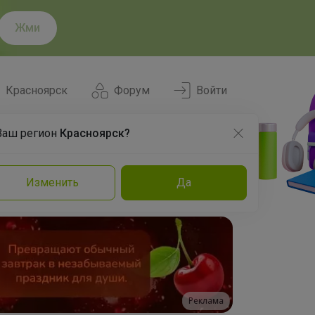
Жми
Красноярск
Форум
Войти
Ваш регион
Красноярск?
Нравится
Заказы
Изменить
Да
и
Команда
Торговые марки
Эксперты
Реклама