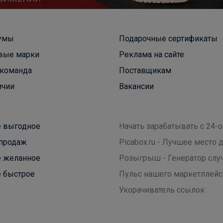
умы
Подарочные сертификаты
вые марки
Реклама на сайте
команда
Поставщикам
ичии
Вакансии
 выгодное
Начать зарабатывать с 24-o
продаж
Picabox.ru - Лучшее место
 желанное
Розыгрыш - Генератор слу
 быстрое
Пульс нашего маркетплейс
Укорачиватель ссылок