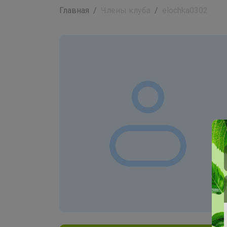
Главная
Члены клуба
elochka0302