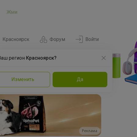
Жми
Красноярск
Форум
Войти
Ваш регион
Красноярск?
Нравится
Заказы
Изменить
Да
и
Команда
Торговые марки
Эксперты
Реклама