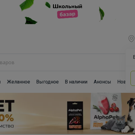
ы
Желанное
Выгодное
В наличии
Анонсы
Новост