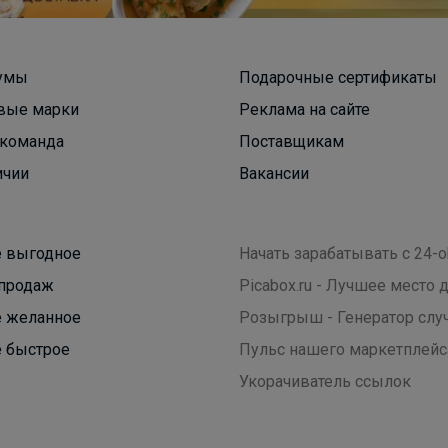
умы
Подарочные сертификаты
вые марки
Реклама на сайте
команда
Поставщикам
Эмилия!
ичии
Вакансии
Распродажа кроссовок СПРАНДИ
 выгодное
Начать зарабатывать с 24-o
продаж
Picabox.ru - Лучшее место
 желанное
Розыгрыш - Генератор слу
 быстрое
Пульс нашего маркетплейс
Укорачиватель ссылок