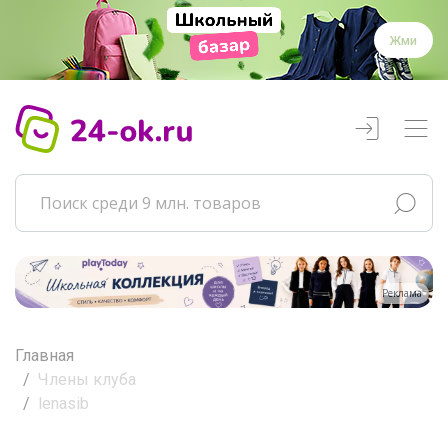
Жми
Реклама
Главная
Члены клуба
lenasib