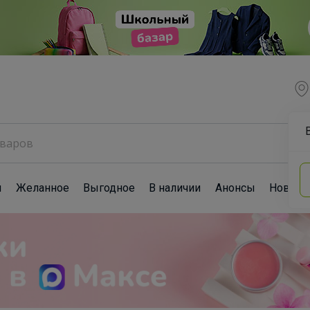
ы
Желанное
Выгодное
В наличии
Анонсы
Новост