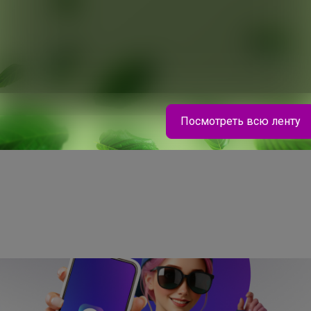
Посмотреть всю ленту
Брюнетка
Школьный рюкзак 1150р В пяти расцветках