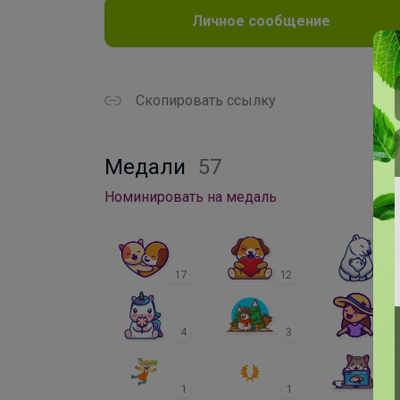
Личное сообщение
Скопировать ссылку
Медали
57
Номинировать на медаль
17
12
4
4
3
2
1
1
1