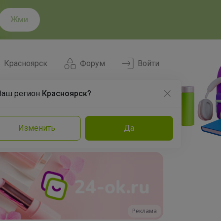
Жми
Красноярск
Форум
Войти
Ваш регион
Красноярск?
Нравится
Заказы
Изменить
Да
и
Команда
Торговые марки
Эксперты
Реклама