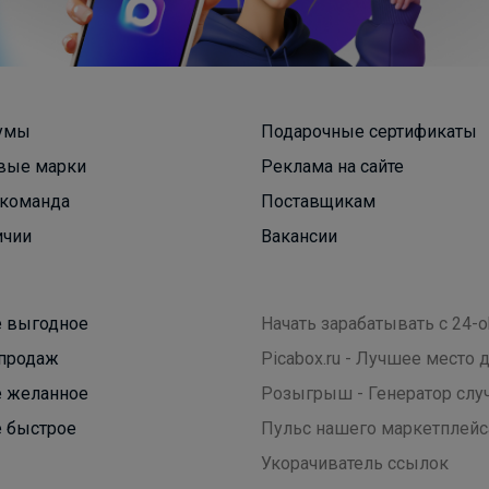
умы
Подарочные сертификаты
вые марки
Реклама на сайте
команда
Поставщикам
ичии
Вакансии
 выгодное
Начать зарабатывать с 24-o
продаж
Picabox.ru - Лучшее место
 желанное
Розыгрыш - Генератор слу
Эмилия!
 быстрое
Пульс нашего маркетплейс
Укорачиватель ссылок