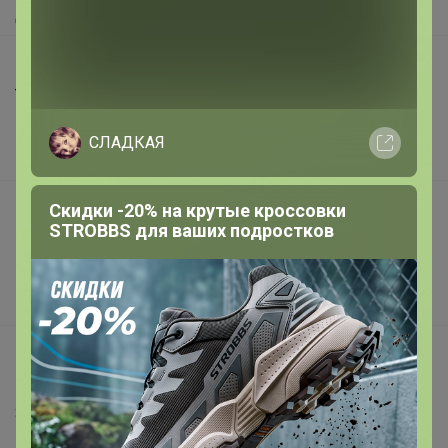
Доставка
Шоурумы
Торговые марки
Наша команда
СЛАДКАЯ
В наличии
Подарочные сертификаты
Скидки -20% на крутые кроссовки
STROBBS для ваших подростков
Реклама на сайте
Поставщикам
Вакансии
support@24-ok.ru
Написать в поддержку
Защита покупателя
Помощь