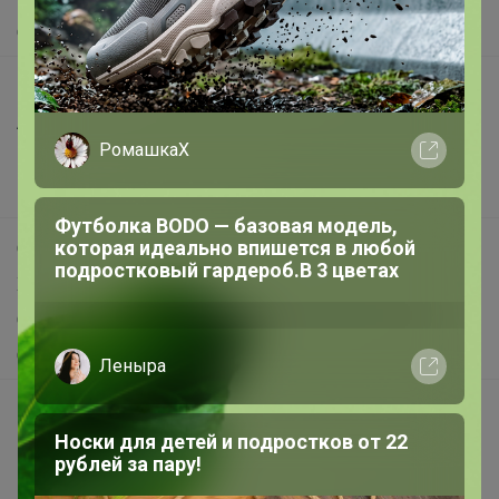
О нас
Все предложения
Анонсы
РомашкаХ
Новости
Поддержка альпак
Футболка BODO — базовая модель,
которая идеально впишется в любой
Самое выгодное
подростковый гардероб.В 3 цветах
Хиты продаж
Самое желанное
Самое быстрое
Леныра
Начать зарабатывать с 24-ok
Носки для детей и подростков от 22
Picabox.ru - Лучшее место для ваших изображений
рублей за пару!
Розыгрыш - Генератор случайных чисел