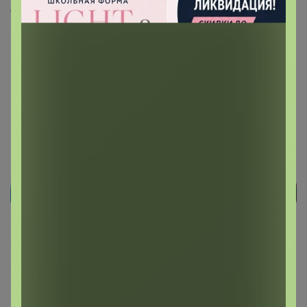
Скопировать ссылку
Медали
Номинировать на медаль
Будьте первым!
Реклама
Как здесь все устроено?
Как сделать заказ?
Как получить?