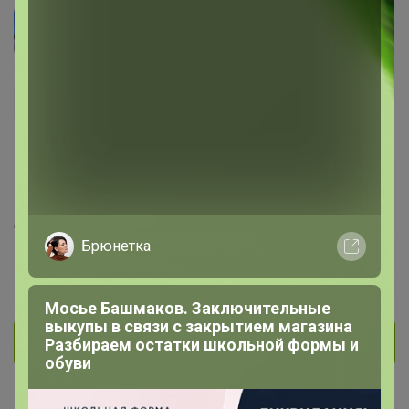
Z.Дарья
Виртуоз СП
237
7
2
55
На сайте 13 июля, 2026 18:06
День рождения 06 сентября
Красноярск
Брюнетка
В клубе с 16 мая 2020 г.
Мосье Башмаков. Заключительные
выкупы в связи с закрытием магазина
Личное сообщение
Разбираем остатки школьной формы и
обуви