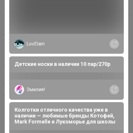
О нас
Все предложения
Анонсы
Новости
LovEIam
Поддержка альпак
Детские носки в наличии 10 пар/270р
Самое выгодное
Хиты продаж
Самое желанное
Эмилия!
Самое быстрое
Колготки отличного качества уже в
Начать зарабатывать с 24-ok
наличии — любимые бренды Котофей,
Picabox.ru - Лучшее место для ваших изображений
Mark Formelle и Лукоморье для школы
Розыгрыш - Генератор случайных чисел