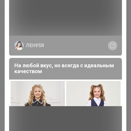
Доставка
Шоурумы
Торговые марки
Наша команда
ЛЕНУSЯ
В наличии
Подарочные сертификаты
На любой вкус, но всегда с идеальным
Реклама на сайте
качеством
Поставщикам
Вакансии
support@24-ok.ru
Написать в поддержку
Защита покупателя
Помощь