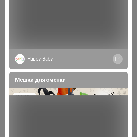
Tasenjka
Мастер СП
189
32
39
Happy Baby
На сайте 44 минуты назад
День рождения 12 июля
Мешки для сменки
Томск
В клубе с 5 мая 2020 г.
Личное сообщение