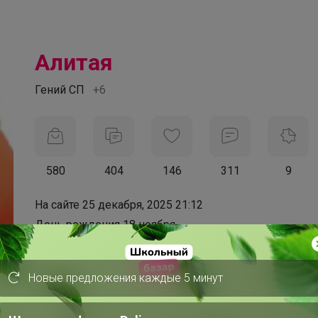
Алитая
Гений СП
+6
580
404
146
311
9
На сайте 25 декабря, 2025 21:12
День рождения 18 ноября
Красноярск
В клубе с 10 января 2020 г.
Новые предложения каждые 5 минут