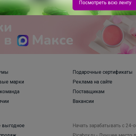
Посмотреть всю ленту
Селена
Футболка BODO — базовая модель, которая
идеально впишется в любой подростковый
умы
Подарочные сертификаты
гардероб.В 3 цветах
вые марки
Реклама на сайте
команда
Поставщикам
ичии
Вакансии
 выгодное
Начать зарабатывать с 24-o
продаж
Picabox.ru - Лучшее место