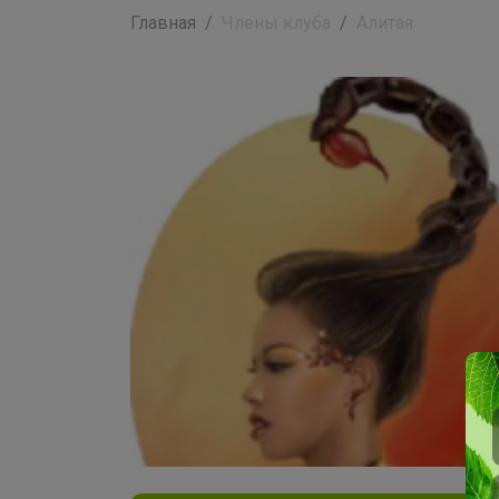
Главная
Члены клуба
Алитая