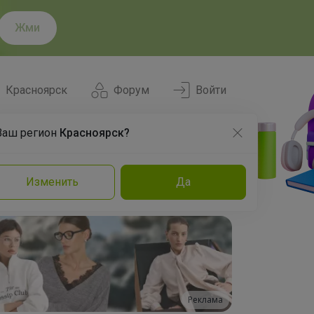
Жми
Красноярск
Форум
Войти
Ваш регион
Красноярск?
Нравится
Заказы
Изменить
Да
и
Команда
Торговые марки
Эксперты
Реклама