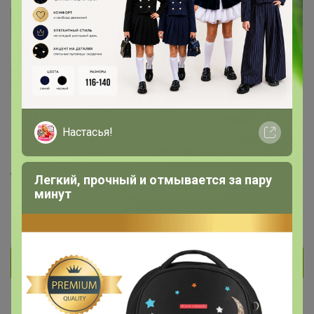
HelenBHK640
Гений СП
533
18
4
255
2
Настасья!
На сайте 17 минут назад
День рождения 26 апреля
Легкий, прочный и отмывается за пару
Красноярск
минут
В клубе с 7 ноября 2019 г.
Личное сообщение