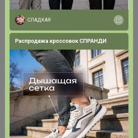
В наличии
СЛАДКАЯ
Подарочные сертификаты
Реклама на сайте
Распродажа кроссовок СПРАНДИ
Поставщикам
Вакансии
support@24-ok.ru
Написать в поддержку
Защита покупателя
Помощь
О нас
Все предложения
Анонсы