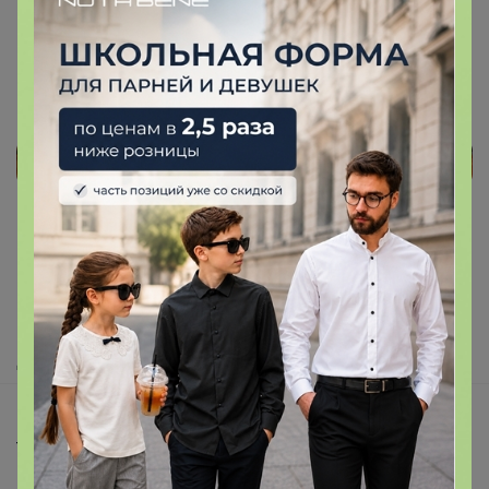
Реклама
Как здесь все устроено?
Как сделать заказ?
Как получить?
Доставка
Шоурумы
Торговые марки
Наша команда