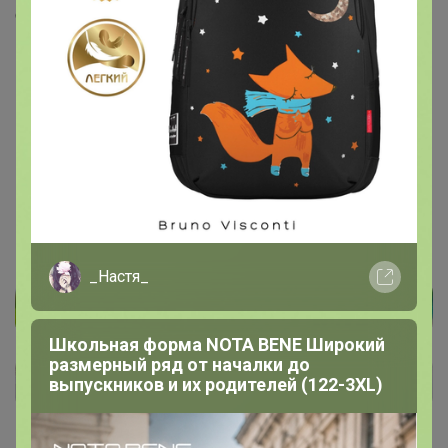
Скопировать ссылку
Медали
2
Номинировать на медаль
1
1
Подпись
_Настя_
Школьная форма NOTA BENE Широкий
размерный ряд от началки до
выпускников и их родителей (122-3XL)