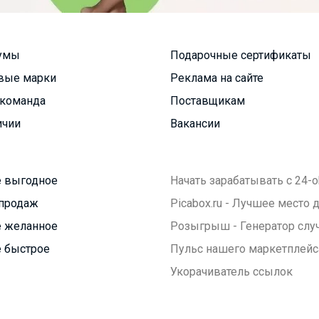
умы
Подарочные сертификаты
вые марки
Реклама на сайте
команда
Поставщикам
ичии
Вакансии
 выгодное
Начать зарабатывать с 24-o
продаж
Picabox.ru - Лучшее место
 желанное
Розыгрыш - Генератор слу
 быстрое
Пульс нашего маркетплейс
Укорачиватель ссылок