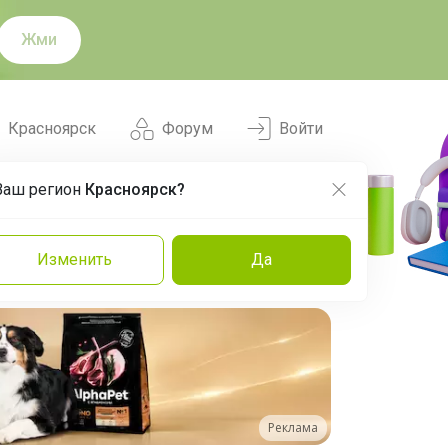
Жми
Красноярск
Форум
Войти
Ваш регион
Красноярск?
Нравится
Заказы
Изменить
Да
и
Команда
Торговые марки
Эксперты
Реклама