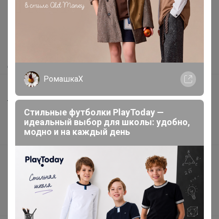
Как здесь все устроено?
Как сделать заказ?
Как получить?
Доставка
РомашкаХ
Шоурумы
Торговые марки
Стильные футболки PlayToday —
Наша команда
идеальный выбор для школы: удобно,
модно и на каждый день
В наличии
Подарочные сертификаты
Реклама на сайте
Поставщикам
Вакансии