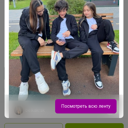
Начать зарабатывать с 24-ok
Picabox.ru - Лучшее место для ваших изображений
Розыгрыш - Генератор случайных чисел
Пульс нашего маркетплейса
Укорачиватель ссылок
Посмотреть всю ленту
belkakrsk
Ваш регион
Красноярск?
Продолжая использовать этот сайт и нажимая кнопку
«Принять», вы даёте согласие на обработку файлов
© ООО "Лявита", ОГРН 1122468054070, 2012 - 2026
cookie
Политика конфиденциальности