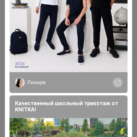
support@24-ok.ru
Написать в поддержку
Защита покупателя
Помощь
О нас
Все предложения
Анонсы
Новости
Леныра
Поддержка альпак
Качественный школьный трикотаж от
Самое выгодное
KNITKA!
Хиты продаж
Самое желанное
Самое быстрое