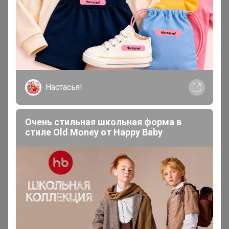
Скопировать ссылку
Медали
Номинировать на медаль
Настасья!
Будьте первым!
Очень стильная школьная форма в
Подпись
стиле Old Money от Нappy Вaby
Реклама