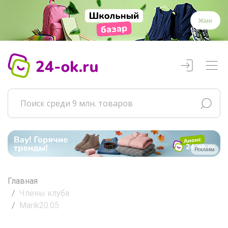
Жми
Реклама
Главная
Члены клуба
Marik20.05