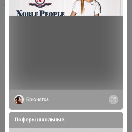
Скопировать ссылку
Медали
Номинировать на медаль
Будьте первым!
Реклама
Брюнетка
Как здесь все устроено?
Как сделать заказ?
Лоферы школьные
Как получить?