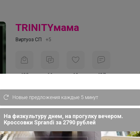
TRINITYмама
Виртуоз СП
+5
408
61
12
437
На сайте час назад
Новые предложения каждые 5 минут
День рождения 10 сентября
Абакан
На физкультуру днем, на прогулку вечером.
В клубе с 21 января 2019 г.
Кроссовки Sprandi за 2790 рублей