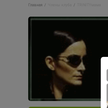
Главная
Члены клуба
TRINITYмама