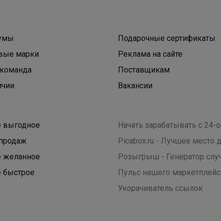
Брюнетка
умы
Подарочные сертификаты
Футболка от BROSTEM - 390 руб
вые марки
Реклама на сайте
команда
Поставщикам
ичии
Вакансии
 выгодное
Начать зарабатывать с 24-o
продаж
Picabox.ru - Лучшее место
 желанное
Розыгрыш - Генератор слу
 быстрое
Пульс нашего маркетплейс
Укорачиватель ссылок