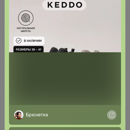
Скопировать ссылку
Медали
3
Номинировать на медаль
1
1
1
Друзья в клубе
10
Брюнетка