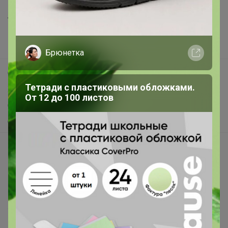
Анонсы
Новости
Поддержка альпак
Брюнетка
Самое выгодное
Тетради с пластиковыми обложками.
Хиты продаж
От 12 до 100 листов
Самое желанное
Самое быстрое
Начать зарабатывать с 24-ok
Picabox.ru - Лучшее место для ваших изображений
Розыгрыш - Генератор случайных чисел
Пульс нашего маркетплейса
Укорачиватель ссылок