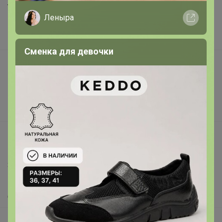
Торговые марки
Леныра
Наша команда
В наличии
Сменка для девочки
Подарочные сертификаты
Реклама на сайте
Поставщикам
Вакансии
support@24-ok.ru
Написать в поддержку
Защита покупателя
Помощь
О нас
Все предложения