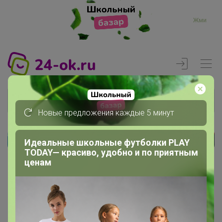
Жми
Новые предложения каждые 5 минут
Идеальные школьные футболки PLAY
Реклама
TODAY— красиво, удобно и по приятным
ценам
Главная
Члены клуба
Nadezda 1987