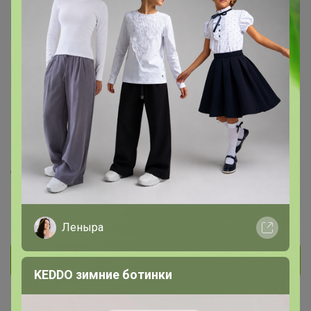
Nadezda 1987
Гений СП
606
41
9
198
3
На сайте 12 часов назад
День рождения 20 июня
Красноярск
В клубе с 10 января 2019 г.
Леныра
Личное сообщение
KEDDO зимние ботинки