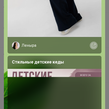
О нас
Все предложения
Анонсы
Новости
Поддержка альпак
Леныра
Самое выгодное
Стильные детские кеды
Хиты продаж
Самое желанное
Самое быстрое
Начать зарабатывать с 24-ok
Picabox.ru - Лучшее место для ваших изображений
Розыгрыш - Генератор случайных чисел