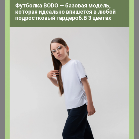
Доставка
Футболка BODO — базовая модель,
которая идеально впишется в любой
подростковый гардероб.В 3 цветах
Шоурумы
Торговые марки
Наша команда
В наличии
Подарочные сертификаты
Реклама на сайте
Поставщикам
Вакансии
support@24-ok.ru
Написать в поддержку
Защита покупателя
Помощь