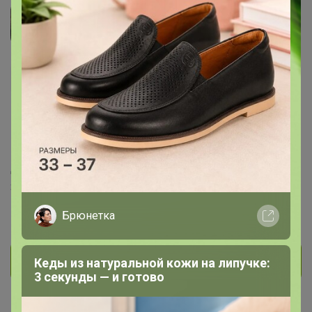
Плантоша
Магистр
1K
3
2
1K
На сайте 2 часа назад
День рождения 01 января
Зеленогорск
В клубе с 21 ноября 2018 г.
Брюнетка
Личное сообщение
Кеды из натуральной кожи на липучке:
3 секунды — и готово