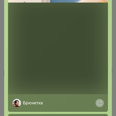
Скопировать ссылку
Медали
Номинировать на медаль
Будьте первым!
Реклама
Как здесь все устроено?
Брюнетка
Как сделать заказ?
Как получить?