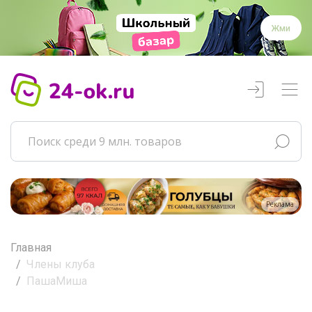
Жми
Реклама
Главная
Члены клуба
ПашаМиша