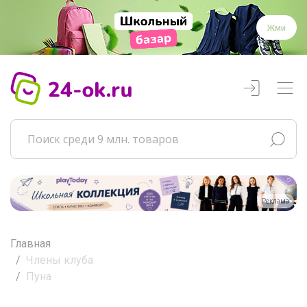
Жми
Реклама
Главная
Члены клуба
Пуна