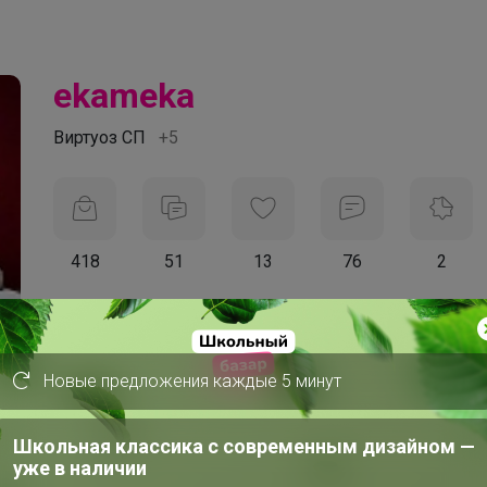
ekameka
Виртуоз СП
+5
418
51
13
76
2
На сайте 10 часов назад
День рождения 10 мая
Красноярск
Новые предложения каждые 5 минут
В клубе с 5 февраля 2013 г.
Школьная классика с современным дизайном —
уже в наличии