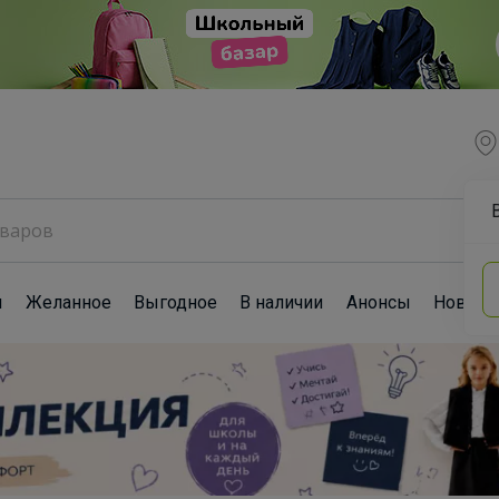
ы
Желанное
Выгодное
В наличии
Анонсы
Новост