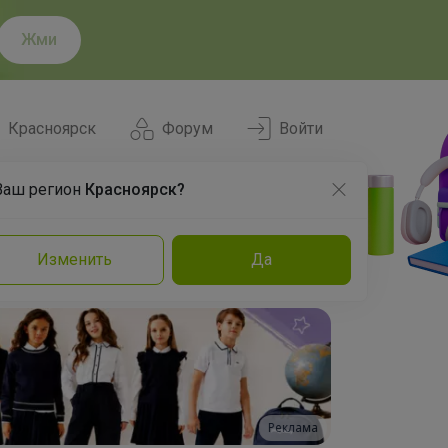
Жми
Красноярск
Форум
Войти
Ваш регион
Красноярск?
Нравится
Заказы
Изменить
Да
и
Команда
Торговые марки
Эксперты
Реклама