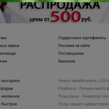
Леныра
Шорты для мальчика для физкультуры
умы
Подарочные сертификаты
вые марки
Реклама на сайте
команда
Поставщикам
ичии
Вакансии
 выгодное
Начать зарабатывать с 24-o
продаж
Picabox.ru - Лучшее место
 желанное
Розыгрыш - Генератор слу
 быстрое
Пульс нашего маркетплейс