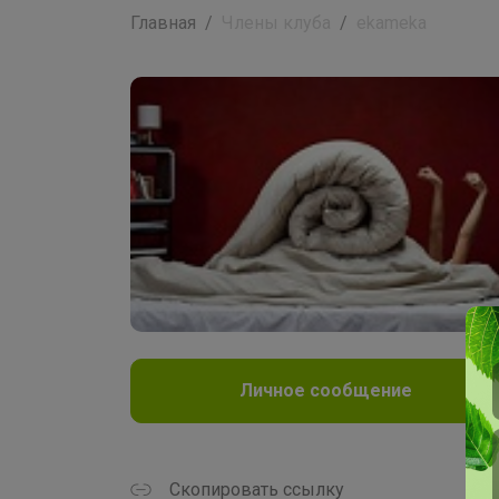
Главная
Члены клуба
ekameka
Личное сообщение
Скопировать ссылку