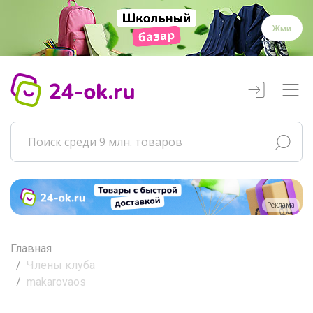
Жми
Реклама
Главная
Члены клуба
makarovaos