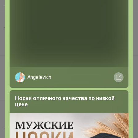
Доставка
Шоурумы
Торговые марки
Наша команда
В наличии
Подарочные сертификаты
Реклама на сайте
Angelevich
Поставщикам
Вакансии
Носки отличного качества по низкой
цене
support@24-ok.ru
Написать в поддержку
Защита покупателя
Помощь