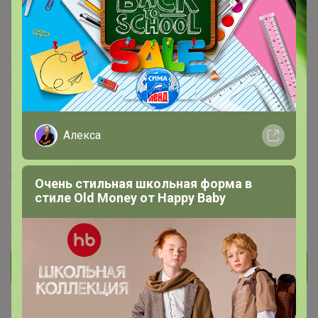
Елена Яг
Виртуоз СП
228
20
3
267
Алекса
На сайте 9 часов назад
День рождения 17 октября
Очень стильная школьная форма в
Красноярск
стиле Old Money от Нappy Вaby
В клубе с 12 июня 2018 г.
Личное сообщение