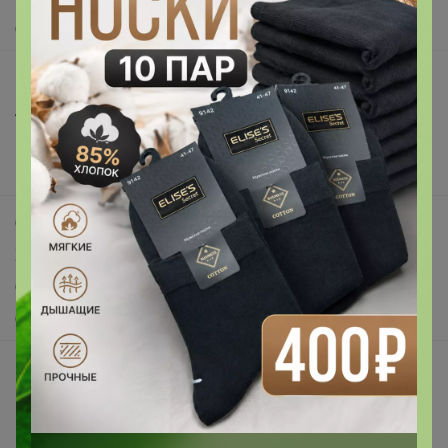
О нас
Все предложения
Анонсы
Новости
Поддержка альпак
Самое выгодное
Хиты продаж
Самое желанное
Самое быстрое
Начать зарабатывать с 24-ok
Picabox.ru - Лучшее место для ваших изображений
Розыгрыш - Генератор случайных чисел