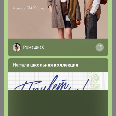
Скопировать ссылку
Медали
Номинировать на медаль
Будьте первым!
РомашкаХ
Натали школьная коллекция
Реклама
Как здесь все устроено?
Как сделать заказ?
Как получить?