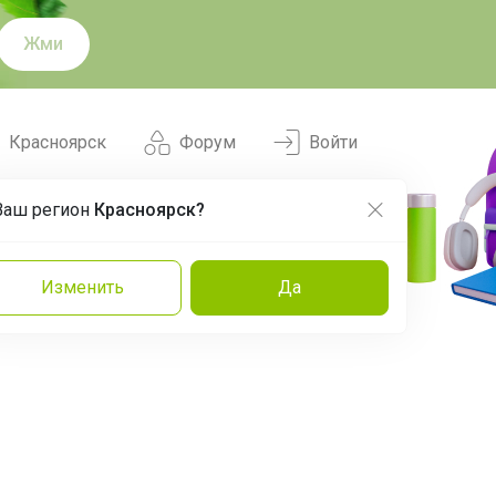
Жми
Красноярск
Форум
Войти
Ваш регион
Красноярск?
Нравится
Заказы
Изменить
Да
и
Команда
Торговые марки
Эксперты