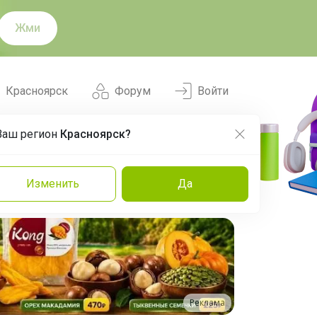
Жми
Красноярск
Форум
Войти
Ваш регион
Красноярск?
Нравится
Заказы
Изменить
Да
и
Команда
Торговые марки
Эксперты
Реклама