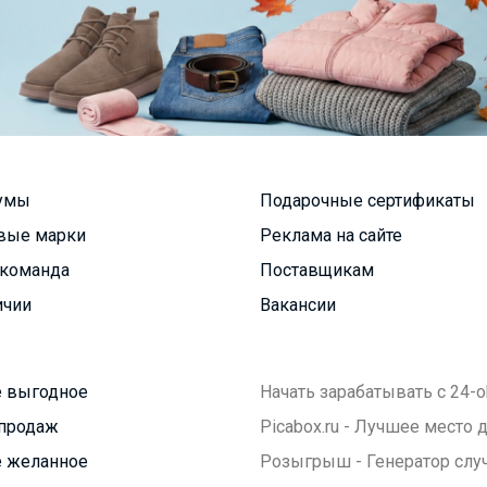
умы
Подарочные сертификаты
вые марки
Реклама на сайте
команда
Поставщикам
ичии
Вакансии
 выгодное
Начать зарабатывать с 24-o
продаж
Picabox.ru - Лучшее место
 желанное
Розыгрыш - Генератор слу