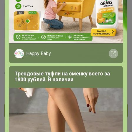
kozuli555
Кандидат в магистры
810
178
31
173
15
Happy Baby
На сайте 16 декабря, 2025 22:55
День рождения 15 июля
Трендовые туфли на сменку всего за
1800 рублей. В наличии
Красноярск
В клубе с 26 января 2013 г.
Личное сообщение