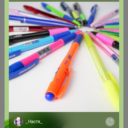
Вакансии
support@24-ok.ru
Написать в поддержку
Защита покупателя
Помощь
О нас
Все предложения
Анонсы
Новости
Поддержка альпак
Самое выгодное
Хиты продаж
_Настя_