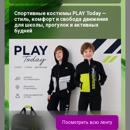
Самое желанное
Самое быстрое
Спортивные костюмы PLAY Today —
стиль, комфорт и свобода движения
для школы, прогулок и активных
Начать зарабатывать с 24-ok
будней
Picabox.ru - Лучшее место для ваших изображений
Розыгрыш - Генератор случайных чисел
Пульс нашего маркетплейса
Укорачиватель ссылок
Посмотреть всю ленту
Ваш регион
Красноярск?
Продолжая использовать этот сайт и нажимая кнопку