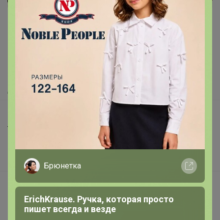
Реклама
Как здесь все устроено?
Как сделать заказ?
Как получить?
Доставка
Шоурумы
Торговые марки
Наша команда
В наличии
Брюнетка
Подарочные сертификаты
ErichKrause. Ручка, которая просто
Реклама на сайте
пишет всегда и везде
Поставщикам