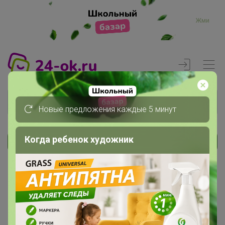
Жми
Новые предложения каждые 5 минут
Когда ребенок художник
Реклама
Главная
Члены клуба
kozuli555