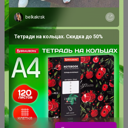
Хиты продаж
Самое желанное
belkakrsk
Самое быстрое
Начать зарабатывать с 24-ok
Тетради на кольцах. Скидка до 50%
Picabox.ru - Лучшее место для ваших изображений
Розыгрыш - Генератор случайных чисел
Пульс нашего маркетплейса
Укорачиватель ссылок