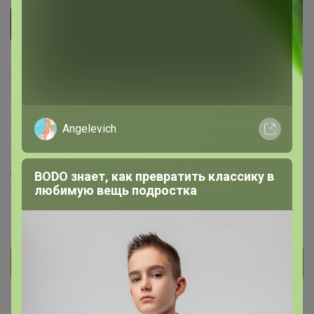
Julie7
Великий магистр
1.9K
256
17
469
3
Angelevich
На сайте 3 часа назад
День рождения 02 мая
BODO знает, как превратить классику в
Красноярск
любимую вещь подростка
В клубе с 8 февраля 2018 г.
Личное сообщение