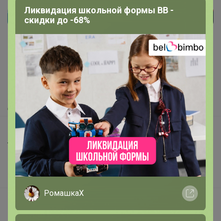
Ликвидация школьной формы BB -
скидки до -68%
Реклама
Как здесь все устроено?
Как сделать заказ?
Как получить?
Доставка
Шоурумы
Торговые марки
Наша команда
В наличии
РомашкаХ
Подарочные сертификаты
Реклама на сайте