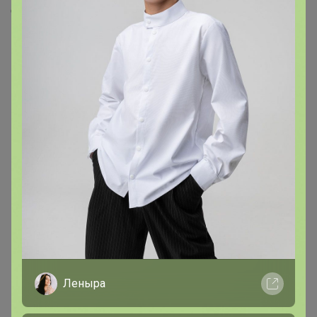
Скопировать ссылку
Медали
3
Номинировать на медаль
2
1
Друзья в клубе
1
Леныра