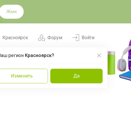
Жми
Красноярск
Форум
Войти
Ваш регион
Красноярск?
Нравится
Заказы
Изменить
Да
и
Команда
Торговые марки
Эксперты