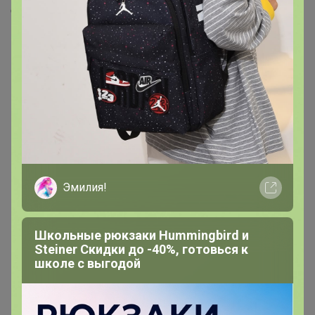
Скопировать ссылку
Медали
5
Номинировать на медаль
2
1
1
Эмилия!
1
Школьные рюкзаки Hummingbird и
Друзья в клубе
5
Steiner Скидки до -40%, готовься к
школе с выгодой