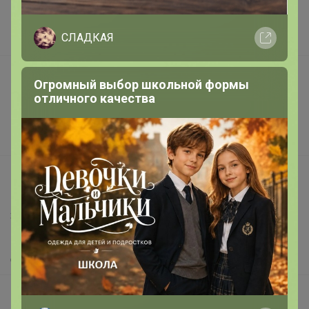
Наша команда
СЛАДКАЯ
В наличии
Подарочные сертификаты
Огромный выбор школьной формы
Реклама на сайте
отличного качества
Поставщикам
Вакансии
support@24-ok.ru
Написать в поддержку
Защита покупателя
Помощь
О нас
Все предложения