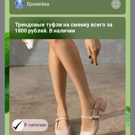
Анонсы
Еремейка
Новости
Поддержка альпак
Трендовые туфли на сменку всего за
1800 рублей. В наличии
Самое выгодное
Хиты продаж
Самое желанное
Самое быстрое
Начать зарабатывать с 24-ok
Picabox.ru - Лучшее место для ваших изображений
Розыгрыш - Генератор случайных чисел
Пульс нашего маркетплейса
Укорачиватель ссылок