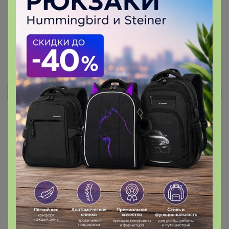
Реклама
Как здесь все устроено?
Как сделать заказ?
Как получить?
Доставка
Шоурумы
Торговые марки