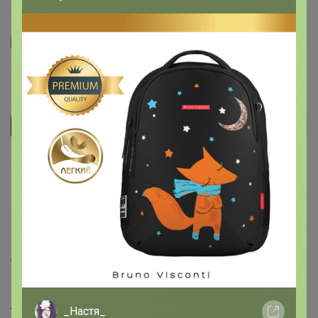
Подпись
Реклама
Как здесь все устроено?
Как сделать заказ?
Как получить?
Доставка
Шоурумы
_Настя_
Торговые марки