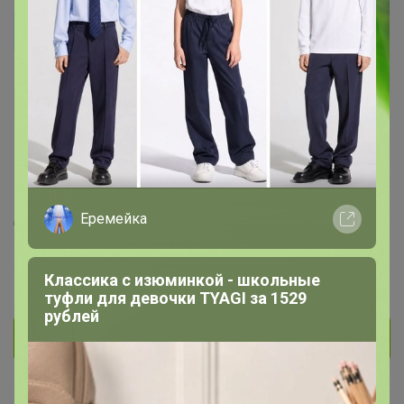
Захарова Юлия
Магистр
1.2K
179
17
329
5
На сайте час назад
День рождения 07 июля
Еремейка
Красноярск
В клубе с 11 января 2018 г.
Классика с изюминкой - школьные
туфли для девочки TYAGI за 1529
рублей
Личное сообщение