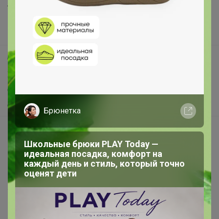
Анонсы
Новости
Поддержка альпак
Самое выгодное
Хиты продаж
Самое желанное
Самое быстрое
Брюнетка
Начать зарабатывать с 24-ok
Школьные брюки PLAY Today —
Picabox.ru - Лучшее место для ваших изображений
идеальная посадка, комфорт на
Розыгрыш - Генератор случайных чисел
каждый день и стиль, который точно
оценят дети
Пульс нашего маркетплейса
Укорачиватель ссылок