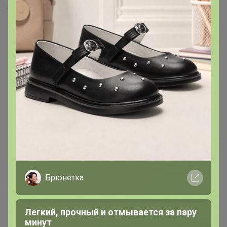
Скопировать ссылку
Медали
5
Номинировать на медаль
2
1
1
1
Друзья в клубе
1
Брюнетка
Легкий, прочный и отмывается за пару
минут