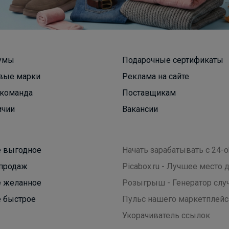
_Настя_
умы
Подарочные сертификаты
Футболка для девочки Лапша
вые марки
Реклама на сайте
команда
Поставщикам
ичии
Вакансии
 выгодное
Начать зарабатывать с 24-o
продаж
Picabox.ru - Лучшее место
 желанное
Розыгрыш - Генератор слу
 быстрое
Пульс нашего маркетплейс
Укорачиватель ссылок