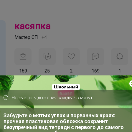
касяпка
Мастер СП
+4
169
25
2
169
1
На сайте 30 июля, 2026 15:14
День рождения 01 января
Новые предложения каждые 5 минут
Красноярск
В клубе с 17 декабря 2017 г.
Забудьте о мятых углах и порванных краях:
прочная пластиковая обложка сохранит
безупречный вид тетради с первого до самого