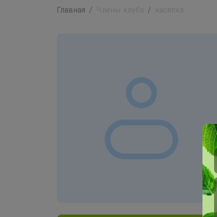
Главная
Члены клуба
касяпка