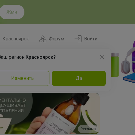
Жми
Красноярск
Форум
Войти
Ваш регион
Красноярск?
Нравится
Заказы
Изменить
Да
и
Команда
Торговые марки
Эксперты
Реклама