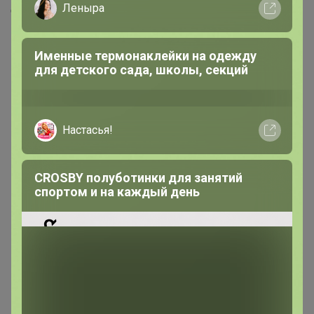
Леныра
Скопировать ссылку
Именные термонаклейки на одежду
Медали
16
для детского сада, школы, секций
Номинировать на медаль
Настасья!
7
2
1
CROSBY полуботинки для занятий
спортом и на каждый день
1
1
1
1
1
1
Друзья в клубе
2