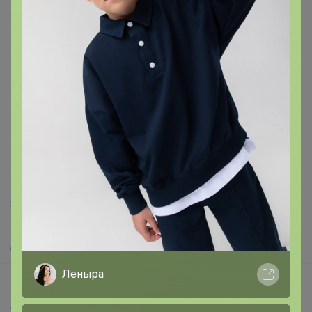
Наша команда
В наличии
Подарочные сертификаты
Реклама на сайте
Поставщикам
Вакансии
support@24-ok.ru
Написать в поддержку
Защита покупателя
Помощь
О нас
Леныра
Все предложения
Анонсы