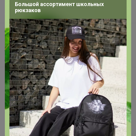
Большой ассортимент школьных
Новости
рюкзаков
Поддержка альпак
Самое выгодное
Хиты продаж
Самое желанное
Самое быстрое
Начать зарабатывать с 24-ok
Picabox.ru - Лучшее место для ваших изображений
Розыгрыш - Генератор случайных чисел
Пульс нашего маркетплейса
Укорачиватель ссылок