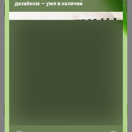
дизайном — уже в наличии
marishca
Гений СП
643
216
24
32
16
На сайте 6 августа, 2026 01:21
День рождения 02 декабря
Красноярск
В клубе с 20 декабря 2012 г.
Личное сообщение