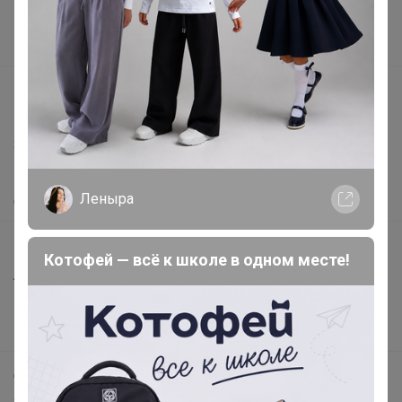
Поставщикам
Вакансии
support@24-ok.ru
Написать в поддержку
Защита покупателя
Помощь
Леныра
О нас
Все предложения
Котофей — всё к школе в одном месте!
Анонсы
Новости
Поддержка альпак
Самое выгодное