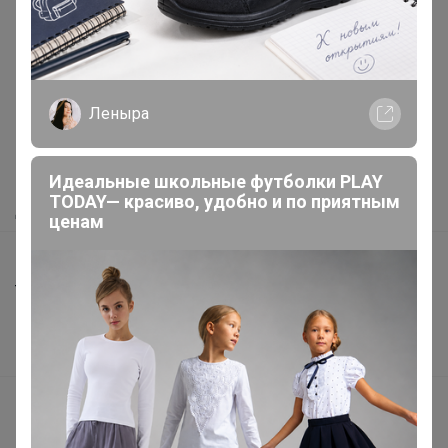
Реклама
Леныра
Как здесь все устроено?
Как сделать заказ?
Как получить?
Идеальные школьные футболки PLAY
TODAY— красиво, удобно и по приятным
Доставка
ценам
Шоурумы
Торговые марки
Наша команда
В наличии
Подарочные сертификаты
Реклама на сайте