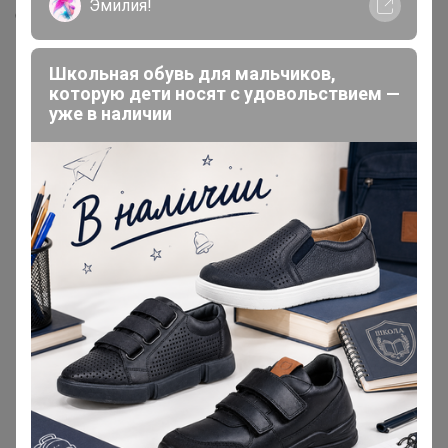
Эмилия!
Скопировать ссылку
Школьная обувь для мальчиков,
Медали
1
которую дети носят с удовольствием —
уже в наличии
Номинировать на медаль
1
Подпись
Наталья С.