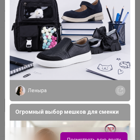
Хиты продаж
Самое желанное
Самое быстрое
Начать зарабатывать с 24-ok
Picabox.ru - Лучшее место для ваших изображений
Розыгрыш - Генератор случайных чисел
Пульс нашего маркетплейса
Укорачиватель ссылок
Леныра
Огромный выбор мешков для сменки
Посмотреть всю ленту