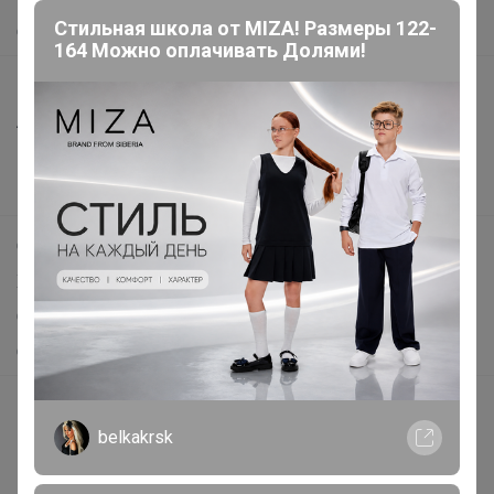
Стильная школа от MIZA! Размеры 122-
О нас
164 Можно оплачивать Долями!
Все предложения
Анонсы
Новости
Поддержка альпак
Самое выгодное
Хиты продаж
Самое желанное
Самое быстрое
Начать зарабатывать с 24-ok
belkakrsk
Picabox.ru - Лучшее место для ваших изображений
Розыгрыш - Генератор случайных чисел