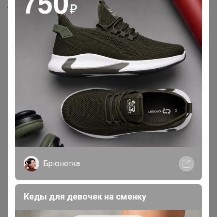
Скопировать ссылку
Медали
Номинировать на медаль
Будьте первым!
Реклама
Брюнетка
Как здесь все устроено?
Как сделать заказ?
Кеды для девочек на сменку
Как получить?