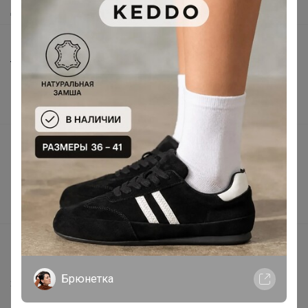
Доставка
Шоурумы
Торговые марки
Наша команда
В наличии
Подарочные сертификаты
Реклама на сайте
Поставщикам
Вакансии
support@24-ok.ru
Написать в поддержку
Брюнетка
Защита покупателя
Помощь