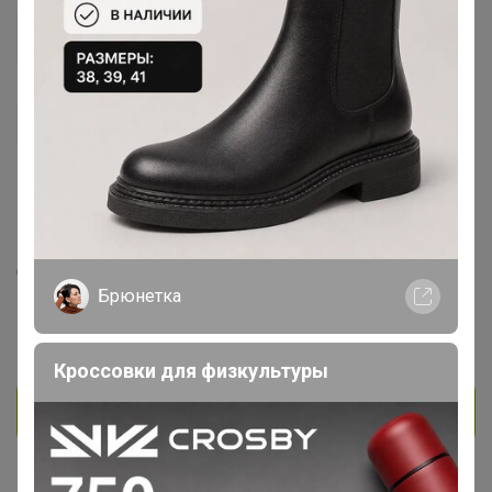
zerkaloa
Виртуоз СП
290
4
1
151
На сайте 8 часов назад
День рождения 23 апреля
Красноярск
Брюнетка
В клубе с 18 сентября 2017 г.
Кроссовки для физкультуры
Личное сообщение