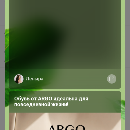
Анонсы
Новости
Поддержка альпак
Самое выгодное
Хиты продаж
Самое желанное
Самое быстрое
Начать зарабатывать с 24-ok
Леныра
Picabox.ru - Лучшее место для ваших изображений
Розыгрыш - Генератор случайных чисел
Обувь от ARGO идеальна для
Пульс нашего маркетплейса
повседневной жизни!
Укорачиватель ссылок