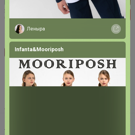
Леныра
Infanta&Mooriposh
Реклама
Как здесь все устроено?
Как сделать заказ?
Как получить?
Доставка
Шоурумы
Торговые марки