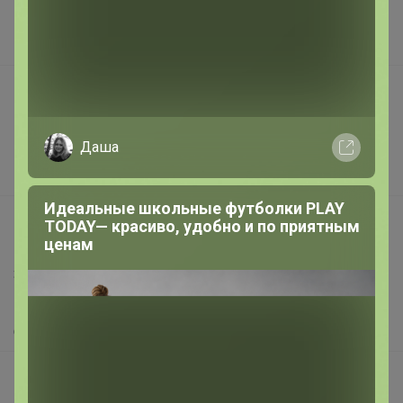
Наша команда
В наличии
Подарочные сертификаты
Реклама на сайте
Даша
Поставщикам
Вакансии
Идеальные школьные футболки PLAY
support@24-ok.ru
TODAY— красиво, удобно и по приятным
ценам
Написать в поддержку
Защита покупателя
Помощь
О нас
Все предложения