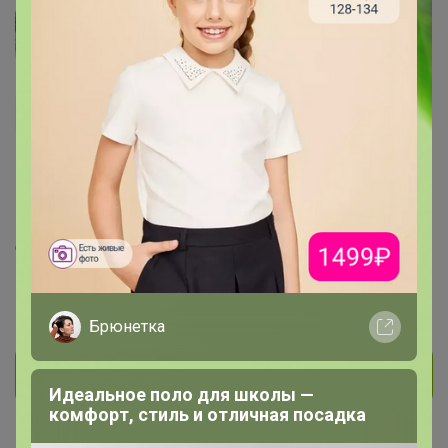
Aleksa19-90
Виртуоз СП
280
49
7
392
На сайте 7 часов назад
День рождения 19 февраля
Красноярск
В клубе с 16 сентября 2017 г.
Брюнетка
Личное сообщение
Идеальное поло для школы —
комфорт, стиль и отличная посадка