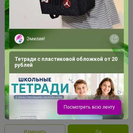
Начать зарабатывать с 24-ok
Picabox.ru - Лучшее место для ваших изображений
Розыгрыш - Генератор случайных чисел
Пульс нашего маркетплейса
Эмилия!
Укорачиватель ссылок
Тетради с пластиковой обложкой от 20
рублей
Посмотреть всю ленту
Ваш регион
Красноярск?
Продолжая использовать этот сайт и нажимая кнопку
«Принять», вы даёте согласие на обработку файлов
© ООО "Лявита", ОГРН 1122468054070, 2012 - 2026
cookie
Политика конфиденциальности
Изменить
Да