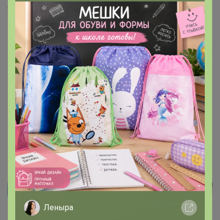
Скопировать ссылку
Медали
8
Номинировать на медаль
2
2
2
2
Реклама
Леныра