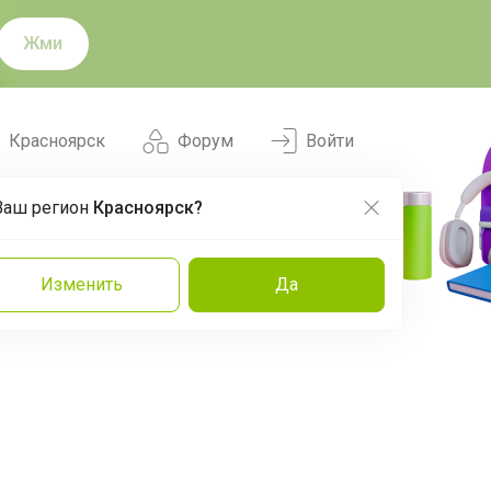
Жми
Красноярск
Форум
Войти
Ваш регион
Красноярск?
Нравится
Заказы
Изменить
Да
и
Команда
Торговые марки
Эксперты